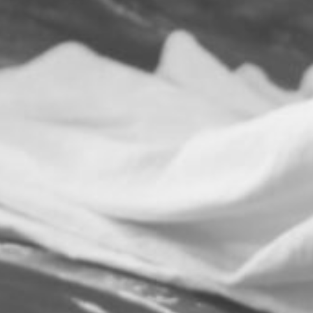
νου Χορού