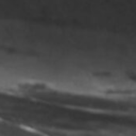
ES Παράσ