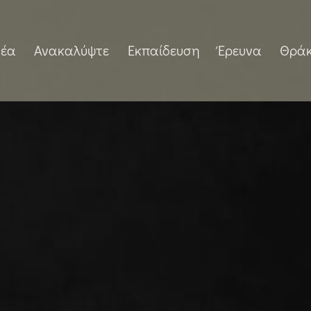
έα
Ανακαλύψτε
Εκπαίδευση
Έρευνα
Θρά
cal