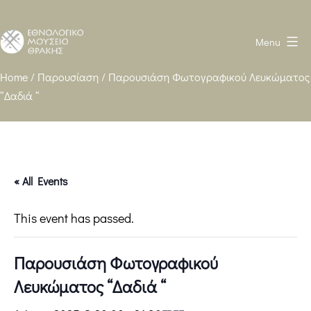
Menu
Ethnological
Home
/
Παρουσίαση
/
Παρουσιάση Φωτογραφικού Λευκώματος
“Δαδιά “
Museum
of
Thrace
WP
heavy
« All Events
This event has passed.
Παρουσιάση Φωτογραφικού
Λευκώματος “Δαδιά “