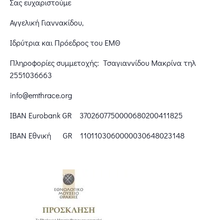
Σας ευχαριστούμε
Αγγελική Γιαννακίδου,
Ιδρύτρια και Πρόεδρος του ΕΜΘ
Πληροφορίες συμμετοχής: Τσαγιαννίδου Μακρίνα τηλ
2551036663
info@emthrace.org
ΙΒΑΝ Eurobank GR 3702607750000680200411825
ΙΒΑΝ Εθνική GR 1101103060000030648023148