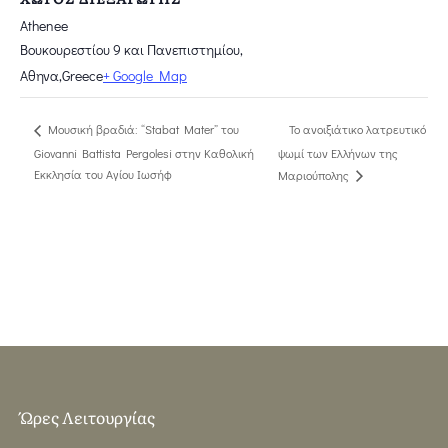
Athenee
Βουκουρεστίου 9 και Πανεπιστημίου,
Αθηνα
,
Greece
+ Google Map
Το ανοιξιάτικο λατρευτικό
Μουσική βραδιά: “Stabat Mater” του
Giovanni Battista Pergolesi στην Καθολική
ψωμί των Ελλήνων της
Εκκλησία του Αγίου Ιωσήφ
Μαριούπολης
Ώρες Λειτουργίας