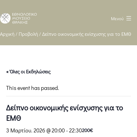
Μενού
Ethnological
Αρχική
/
Προβολή
/
Δείπνο οικονομικής ενίσχυσης για το ΕΜΘ
Museum
of
Thrace
WP
« Όλες οι Εκδηλώσεις
heavy
This event has passed.
Δείπνο οικονομικής ενίσχυσης για το
ΕΜΘ
3 Μαρτίου. 2026 @ 20:00
-
22:30
200€