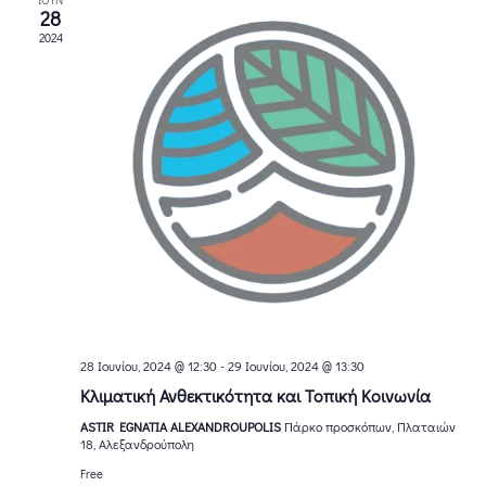
i
28
v
o
2024
i
n
g
a
t
i
o
n
28 Ιουνίου, 2024 @ 12:30
-
29 Ιουνίου, 2024 @ 13:30
Κλιματική Ανθεκτικότητα και Τοπική Κοινωνία
ASTIR EGNATIA ALEXANDROUPOLIS
Πάρκο προσκόπων, Πλαταιών
18, Αλεξανδρούπολη
Free