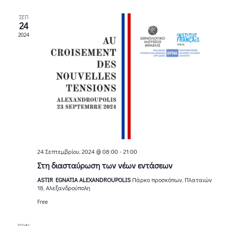
δ
e
ή
ΣΕΠ
24
w
λ
2024
s
ω
N
σ
η
a
V
v
i
i
e
24 Σεπτεμβρίου, 2024 @ 08:00
-
21:00
g
w
Στη διασταύρωση των νέων εντάσεων
a
s
ASTIR EGNATIA ALEXANDROUPOLIS
Πάρκο προσκόπων, Πλαταιών
18, Αλεξανδρούπολη
N
t
Free
a
ΙΟΎΝ