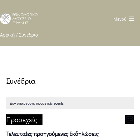
Μενού
Ethnological
Αρχική
/
Συνέδρια
Museum
of
Thrace
WP
Συνέδρια
heavy
Δεν υπάρχουνε προσεχείς events
V
Ε
Προσεχείς
Λίστ
κ
Select
i
Τελευταίες προηγούμενες Εκδηλώσεις
date.