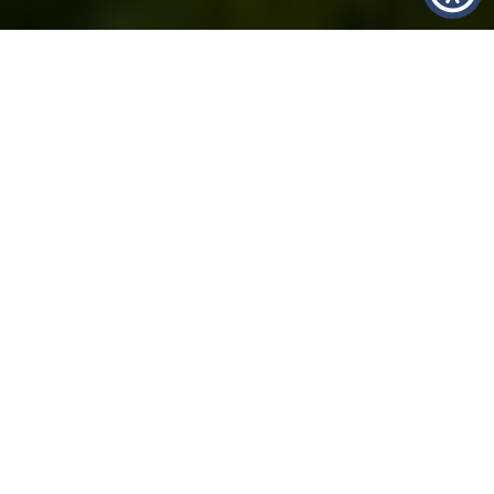
Στο πλαίσιο της εθνικής καμπάνιας «Greek Farms»
του Υπουργείου Αγροτικής Ανάπτυξης και Τροφίμων,
με χρηματοδότηση από το Ταμείο Ανάκαμψης,
δημιουργήθηκε μια σειρά οδοιπορικών και βίντεο
της εθνικής καμπάνιας «Greek Farms» για την
προώθηση των ελληνικών προϊόντων ΠΟΠ και ΠΓΕ.
Η Θράκη και το Εθνολογικό Μουσείο Θράκης ήταν
κομμάτι αυτής της καμπάνιας.
Η Σύνδεση της Γαστρονομίας με την Ιστορία: Το
οδοιπορικό χρησιμοποίησε το Εθνολογικό Μουσείο
Θράκης για να δείξει πώς τα τοπικά προϊόντα