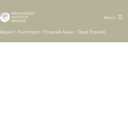
Μενού
Ethnological
Αρχική
/
Πωλητήριο
/
Εταιρικά δώρα
/
Τάμα Σταυρός
Museum
of
Thrace
WP
heavy