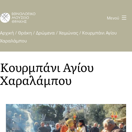
Μενού
Ethnological
Αρχική
/
Θράκη
/
Δρώμενα
/
Χειμώνας
/
Κουρμπάνι Αγίου
Χαραλάμπου
Museum
of
Thrace
Κουρμπάνι Αγίου
WP
Χαραλάμπου
heavy