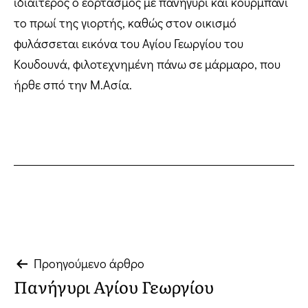
ιδιαίτερος ο εορτασμός με πανηγύρι και κουρμπάνι
το πρωί της γιορτής, καθώς στον οικισμό
φυλάσσεται εικόνα του Αγίου Γεωργίου του
Κουδουνά, φιλοτεχνημένη πάνω σε μάρμαρο, που
ήρθε σπό την Μ.Ασία.
Πλοήγηση
Προηγούμενο άρθρο
Πανήγυρι Αγίου Γεωργίου
άρθρων