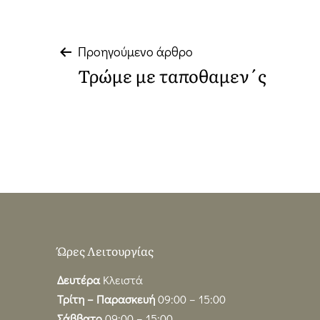
Πλοήγηση
Προηγούμενο άρθρο
Τρώμε με ταποθαμεν΄ς
άρθρων
Ώρες Λειτουργίας
Δευτέρα
Κλειστά
Τρίτη – Παρασκευή
09:00 – 15:00
Σάββατο
09:00 – 15:00