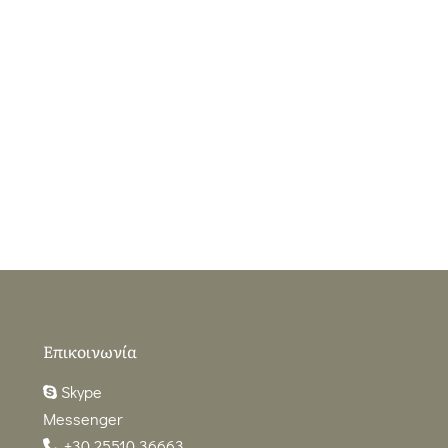
Επικοινωνία
Skype
Messenger
+30 25510 36663