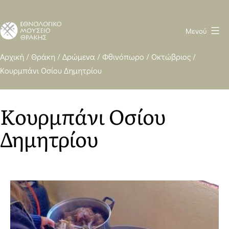
Μενού
Ethnological
Αρχική
/
Θράκη
/
Δρώμενα
/
Φθινόπωρο
/
Οκτώβριος
/
Κουρμπάνι Οσίου Δημητρίου
Museum
of
Thrace
Κουρμπάνι Οσίου
WP
Δημητρίου
heavy