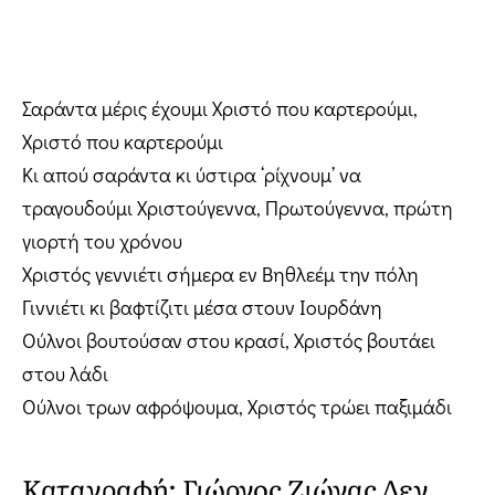
Σαράντα μέρις έχουμι Χριστό που καρτερούμι,
Χριστό που καρτερούμι
Κι απού σαράντα κι ύστιρα ‘ρίχνουμ’ να
τραγουδούμι Χριστούγεννα, Πρωτούγεννα, πρώτη
γιορτή του χρόνου
Χριστός γεννιέτι σήμερα εν Βηθλεέμ την πόλη
Γιννιέτι κι βαφτίζιτι μέσα στουν Ιουρδάνη
Ούλνοι βουτούσαν στου κρασί, Χριστός βουτάει
στου λάδι
Ούλνοι τρων αφρόψουμα, Χριστός τρώει παξιμάδι
Καταγραφή: Γιώργος Ζιώγας Δεν