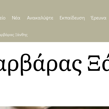
είο
Νέα
Ανακαλύψτε
Εκπαίδευση
Έρευνα
αρβάρας Ξάνθης
αρβάρας Ξ