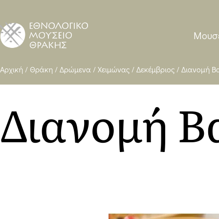
Μουσ
Ethnological
Αρχική
/
Θράκη
/
Δρώμενα
/
Χειμώνας
/
Δεκέμβριος
/
Διανομή Β
Museum
Διανομή Β
of
Thrace
WP
heavy