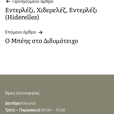
Πλοήγηση
Προηγούμενο άρθρο
Εντερλέζι, Χιδερελέζ, Εντερλέζι
άρθρων
(Hiderellez)
Επόμενο άρθρο
Ο Μπέης στο Διδυμότειχο
Ώρες Λειτουργίας
Δευτέρα
Κλειστά
Τρίτη – Παρασκευή
09:00 – 15:00