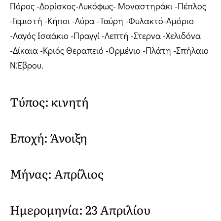
Πόρος -Δορίσκος-Λυκόφως- Μοναστηράκι -Πέπλος
-Γεμιστή -Κήποι -Λύρα -Ταύρη -Φυλακτό-Αμόριο
-Λαγός Ισαάκιο -Πραγγί -Λεπτή -Στερνα -Χελιδόνα
-Δίκαια -Κριός Θεραπειό -Ορμένιο -Πλάτη -Σπήλαιο
Ν.Έβρου.
Τύπος: κινητή
Εποχή: Άνοιξη
Μήνας: Απρίλιος
Ημερομηνία: 23 Απριλίου