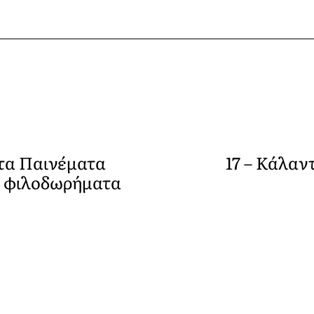
ντα Παινέματα
17 – Κάλαν
α φιλοδωρήματα