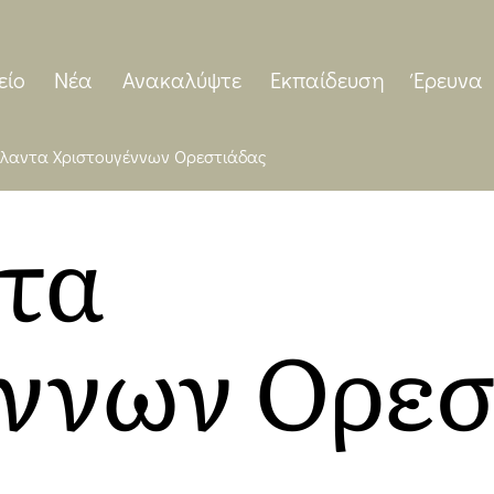
είο
Νέα
Ανακαλύψτε
Εκπαίδευση
Έρευνα
άλαντα Χριστουγέννων Ορεστιάδας
ντα
ννων Ορεσ