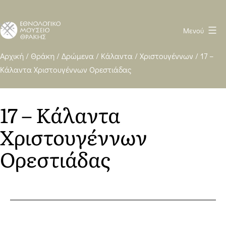
Μενού
Ethnological
Αρχική
/
Θράκη
/
Δρώμενα
/
Κάλαντα
/
Χριστουγέννων
/
17 –
Κάλαντα Χριστουγέννων Ορεστιάδας
Museum
of
Thrace
17 – Κάλαντα
WP
Χριστουγέννων
heavy
Ορεστιάδας